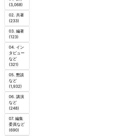
(3,068)
02. 共著
(233)
03. 編著
(123)
04. イン
タビュー
など
(321)
05. 懇談
など
(1,932)
06. 講演
など
(248)
07. 編集
委員など
(690)