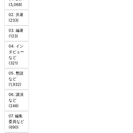
(3,068)
02. 共著
(233)
03. 編著
(123)
04. イン
タビュー
など
(321)
05. 懇談
など
(1,932)
06. 講演
など
(248)
07. 編集
委員など
(690)