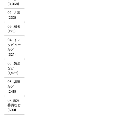
(3,068)
02. 共著
(233)
03. 編著
(123)
04. イン
タビュー
など
(321)
05. 懇談
など
(1,932)
06. 講演
など
(248)
07. 編集
委員など
(690)