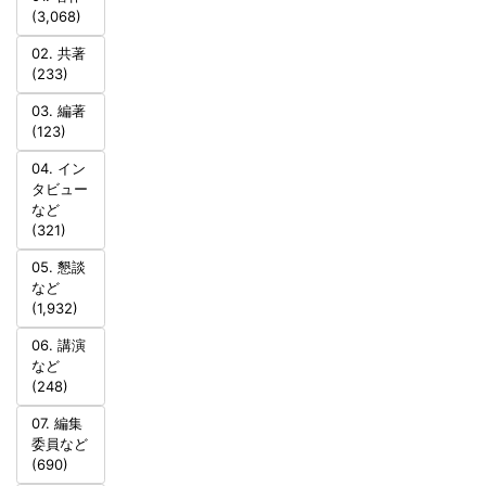
(3,068)
02. 共著
(233)
03. 編著
(123)
04. イン
タビュー
など
(321)
05. 懇談
など
(1,932)
06. 講演
など
(248)
07. 編集
委員など
(690)