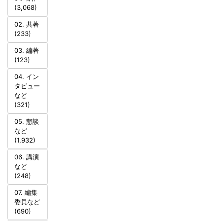
(3,068)
02. 共著
(233)
03. 編著
(123)
04. イン
タビュー
など
(321)
05. 懇談
など
(1,932)
06. 講演
など
(248)
07. 編集
委員など
(690)