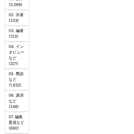
(3,068)
02. 共著
(233)
03. 編著
(123)
04. イン
タビュー
など
(321)
05. 懇談
など
(1,932)
06. 講演
など
(248)
07. 編集
委員など
(690)