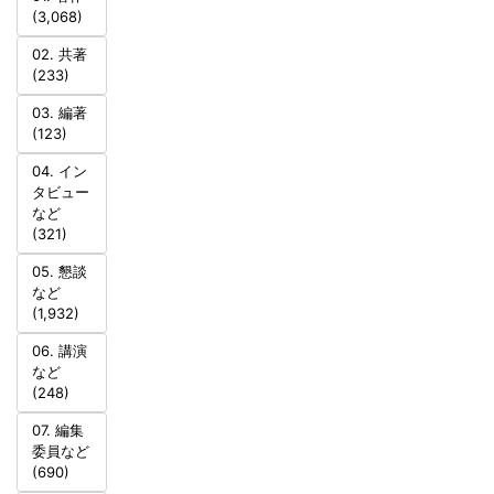
(3,068)
02. 共著
(233)
03. 編著
(123)
04. イン
タビュー
など
(321)
05. 懇談
など
(1,932)
06. 講演
など
(248)
07. 編集
委員など
(690)