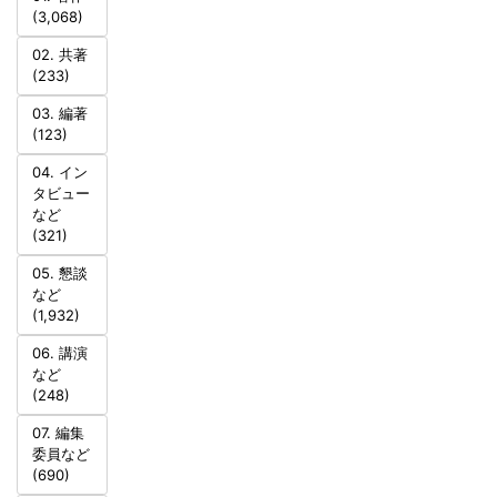
(3,068)
02. 共著
(233)
03. 編著
(123)
04. イン
タビュー
など
(321)
05. 懇談
など
(1,932)
06. 講演
など
(248)
07. 編集
委員など
(690)