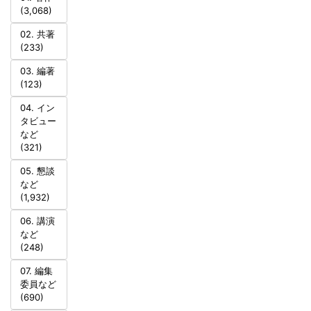
(3,068)
02. 共著
(233)
03. 編著
(123)
04. イン
タビュー
など
(321)
05. 懇談
など
(1,932)
06. 講演
など
(248)
07. 編集
委員など
(690)