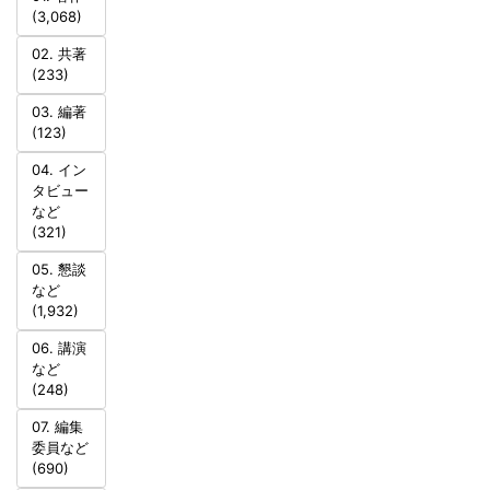
(3,068)
02. 共著
(233)
03. 編著
(123)
04. イン
タビュー
など
(321)
05. 懇談
など
(1,932)
06. 講演
など
(248)
07. 編集
委員など
(690)