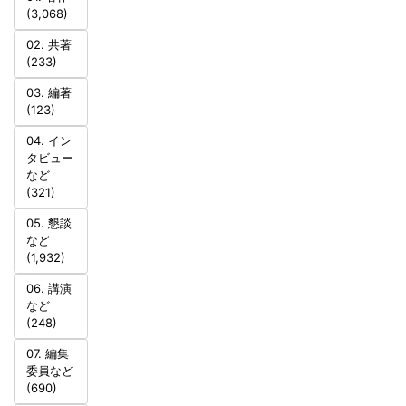
(3,068)
02. 共著
(233)
03. 編著
(123)
04. イン
タビュー
など
(321)
05. 懇談
など
(1,932)
06. 講演
など
(248)
07. 編集
委員など
(690)