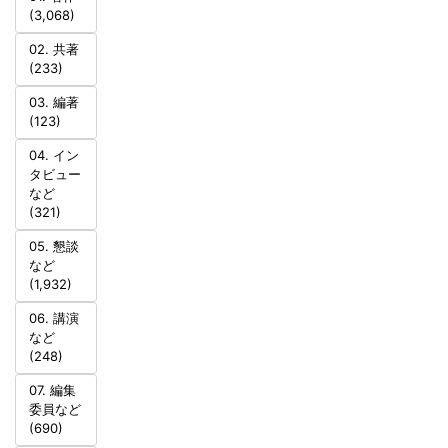
(3,068)
02. 共著
(233)
03. 編著
(123)
04. イン
タビュー
など
(321)
05. 懇談
など
(1,932)
06. 講演
など
(248)
07. 編集
委員など
(690)