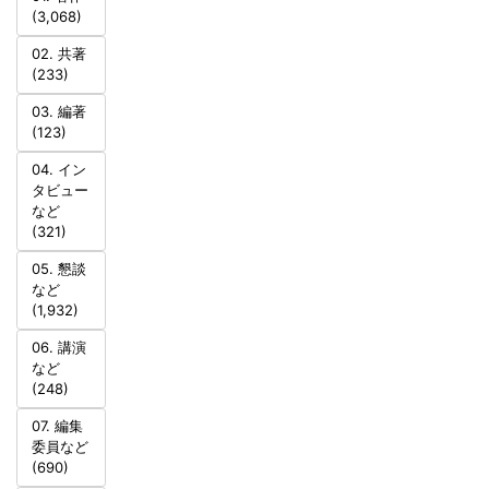
(3,068)
02. 共著
(233)
03. 編著
(123)
04. イン
タビュー
など
(321)
05. 懇談
など
(1,932)
06. 講演
など
(248)
07. 編集
委員など
(690)