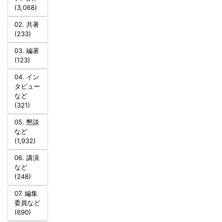
(3,068)
02. 共著
(233)
03. 編著
(123)
04. イン
タビュー
など
(321)
05. 懇談
など
(1,932)
06. 講演
など
(248)
07. 編集
委員など
(690)