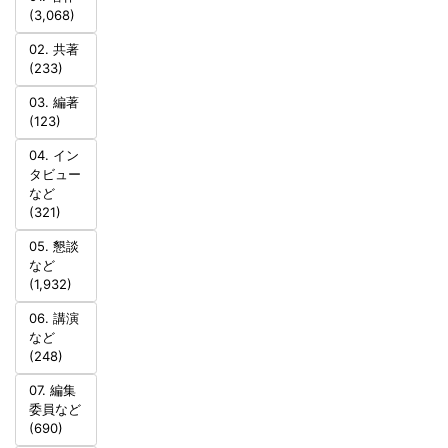
(3,068)
02. 共著
(233)
03. 編著
(123)
04. イン
タビュー
など
(321)
05. 懇談
など
(1,932)
06. 講演
など
(248)
07. 編集
委員など
(690)