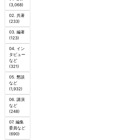
(3,068)
02. 共著
(233)
03. 編著
(123)
04. イン
タビュー
など
(321)
05. 懇談
など
(1,932)
06. 講演
など
(248)
07. 編集
委員など
(690)