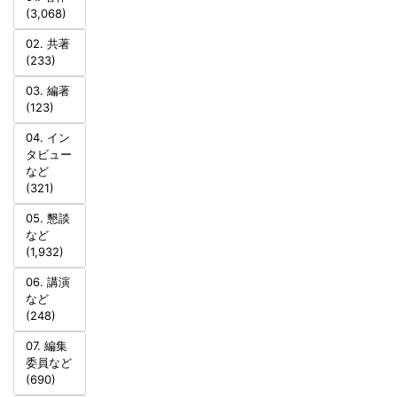
(3,068)
02. 共著
(233)
03. 編著
(123)
04. イン
タビュー
など
(321)
05. 懇談
など
(1,932)
06. 講演
など
(248)
07. 編集
委員など
(690)