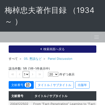
梅棹忠夫著作目録 （1934
～ ）
検索画面へ戻る
すべて
05. 懇談など
Panel Discussion
該当件数: 1件 (1件-1件表示中)
件ずつ表示
文献番号
タイトル / サブタイトル
出版年
文献番号
タイトル / サブタイトル
2004122502
From “Fact-Penetrating” Learning to “Fact-Conne