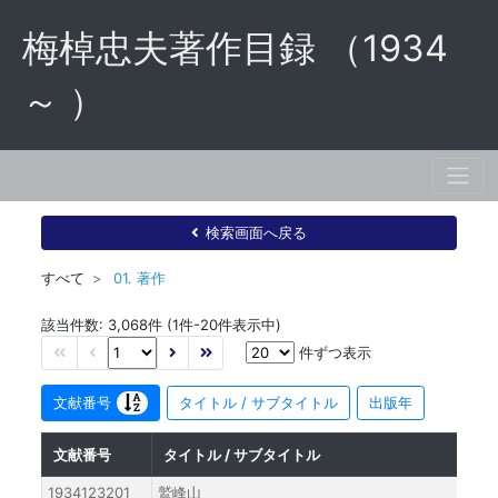
梅棹忠夫著作目録 （1934
～ ）
検索画面へ戻る
すべて
01. 著作
該当件数: 3,068件 (1件-20件表示中)
件ずつ表示
文献番号
タイトル / サブタイトル
出版年
文献番号
タイトル / サブタイトル
1934123201
鷲峰山