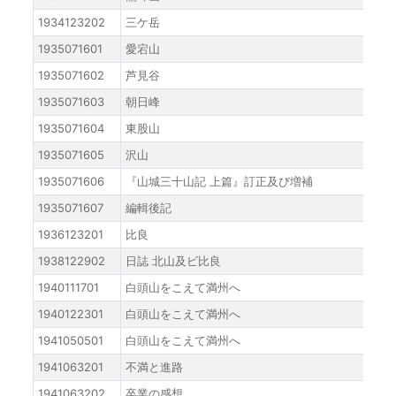
1934123202
三ケ岳
1935071601
愛宕山
1935071602
芦見谷
1935071603
朝日峰
1935071604
東股山
1935071605
沢山
1935071606
『山城三十山記 上篇』訂正及び増補
1935071607
編輯後記
1936123201
比良
1938122902
日誌 北山及ビ比良
1940111701
白頭山をこえて満州へ
1940122301
白頭山をこえて満州へ
1941050501
白頭山をこえて満州へ
1941063201
不満と進路
1941063202
卒業の感想