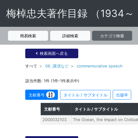
梅棹忠夫著作目録 （1934～
簡易検索
詳細検索
カテゴリ検索
検索画面へ戻る
すべて
06. 講演など
commemorative speech
該当件数: 1件 (1件-1件表示中)
文献番号
タイトル / サブタイトル
出版年
文献番号
タイトル / サブタイトル
2000032103
The Ocean, the Impact on Civiliza