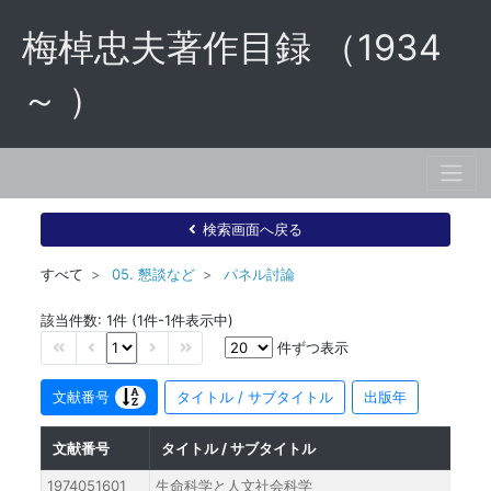
梅棹忠夫著作目録 （1934
～ ）
検索画面へ戻る
すべて
05. 懇談など
パネル討論
該当件数: 1件 (1件-1件表示中)
件ずつ表示
文献番号
タイトル / サブタイトル
出版年
文献番号
タイトル / サブタイトル
1974051601
生命科学と人文社会科学