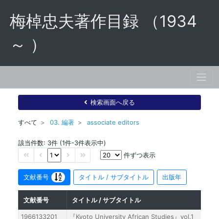
梅棹忠夫著作目録 （1934
～ ）
検索画面へ戻る
すべて
03. 編著
associate editors
該当件数: 3件 (1件-3件表示中)
件ずつ表示
文献番号
タイトル / サブタイトル
出版年
文献番号
タイトル / サブタイトル
1966133201
『Kyoto University African Studies』vol.1