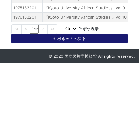
1975133201
『Kyoto University African Studies』 vol.9
1976133201
『Kyoto University African Studies 』vol.10
件ずつ表示
検索画面へ戻る
© 2020 国立民族学博物館 All rights reserved.