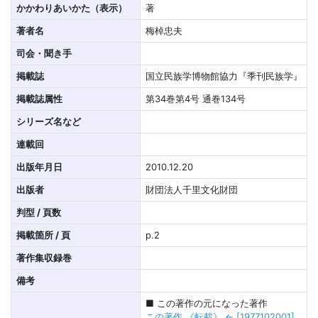
かかわりあいかた（表示）
著
著者名
梅棹忠夫
司会・聞き手
掲載誌
国立民族学博物館協力『季刊民族学』
掲載誌属性
第34巻第4号 通巻134号
シリーズ名など
連載回
出版年月日
2010.12.20
出版者
財団法人千里文化財団
判型 / 頁数
掲載箇所 / 頁
p.2
著作集収録巻
備考
■ この著作の元になった著作
この著作 《転載》 ← [1977102001]