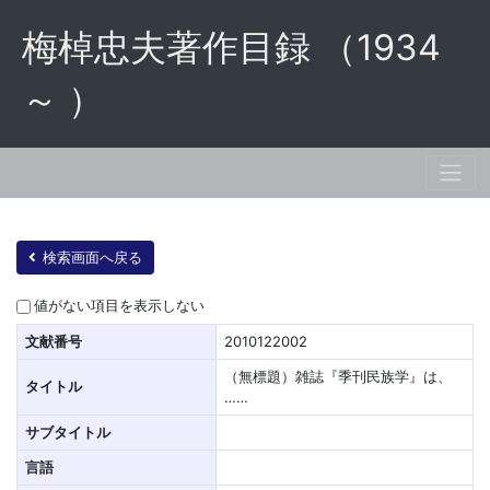
梅棹忠夫著作目録 （1934
～ ）
検索画面へ戻る
値がない項目を表示しない
文献番号
2010122002
（無標題）雑誌『季刊民族学』は、
タイトル
……
サブタイトル
言語