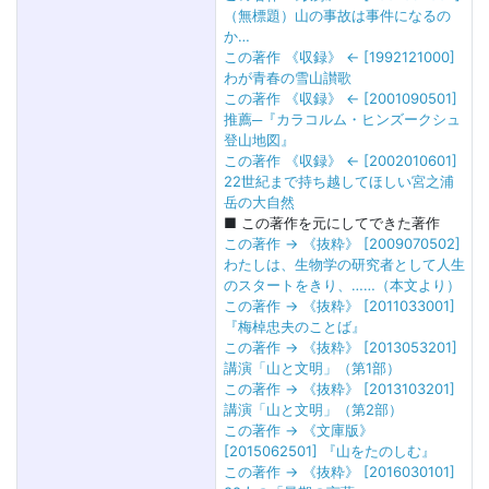
（無標題）山の事故は事件になるの
か…
この著作 《収録》 ← [1992121000]
わが青春の雪山讃歌
この著作 《収録》 ← [2001090501]
推薦─『カラコルム・ヒンズークシュ
登山地図』
この著作 《収録》 ← [2002010601]
22世紀まで持ち越してほしい宮之浦
岳の大自然
■ この著作を元にしてできた著作
この著作 → 《抜粋》 [2009070502]
わたしは、生物学の研究者として人生
のスタートをきり、……（本文より）
この著作 → 《抜粋》 [2011033001]
『梅棹忠夫のことば』
この著作 → 《抜粋》 [2013053201]
講演「山と文明」（第1部）
この著作 → 《抜粋》 [2013103201]
講演「山と文明」（第2部）
この著作 → 《文庫版》
[2015062501] 『山をたのしむ』
この著作 → 《抜粋》 [2016030101]