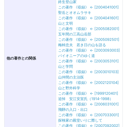
終生登山家
この著作 《収録》 ← [2004041001]
聖岳とオオムラサキ
この著作 《収録》 ← [2004041601]
山と文明
この著作 《収録》 ← [2005082001]
五年間の三高山岳部
この著作 《収録》 ← [2005092501]
梅棹忠夫 若き日の山を語る
この著作 《収録》 ← [2003093003]
パイオニーアのゆく道
他の著作との関係
この著作 《収録》 ← [2003053101]
山と学問
この著作 《収録》 ← [2003010103]
山仲間の主治医
この著作 《収録》 ← [2002120104]
山と野外科学
この著作 《収録》 ← [1999120401]
追悼 安江安宣氏（1914-1998）
この著作 《収録》 ← [2006031001]
飛騨の入口・出口
この著作 《収録》 ← [2007033001]
探検家の殿堂いりに際して
この著作 《収録》 ← [2007092002]