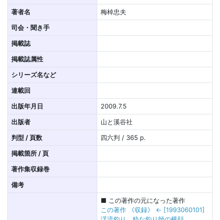
著者名
梅棹忠夫
司会・聞き手
掲載誌
掲載誌属性
シリーズ名など
連載回
出版年月日
2009.7.5
出版者
山と溪谷社
判型 / 頁数
四六判 / 365 p.
掲載箇所 / 頁
著作集収録巻
備考
■ この著作の元になった著作
この著作 《収録》 ← [1993060101]
渓流釣り 粋な釣り師の横顔