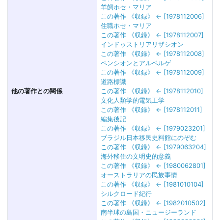
羊飼ホセ・マリア
この著作 《収録》 ← [1978112006]
住職ホセ・マリア
この著作 《収録》 ← [1978112007]
インドゥストリアリザシオン
この著作 《収録》 ← [1978112008]
ペンシオンとアルベルゲ
この著作 《収録》 ← [1978112009]
道路標識
他の著作との関係
この著作 《収録》 ← [1978112010]
文化人類学的電気工学
この著作 《収録》 ← [1978112011]
編集後記
この著作 《収録》 ← [1979023201]
ブラジル日本移民史料館にのぞむ
この著作 《収録》 ← [1979063204]
海外移住の文明史的意義
この著作 《収録》 ← [1980062801]
オーストラリアの民族事情
この著作 《収録》 ← [1981010104]
シルクロード紀行
この著作 《収録》 ← [1982010502]
南半球の島国・ニュージーランド