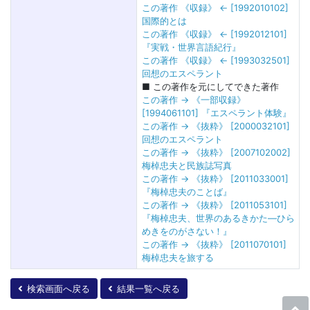
この著作 《収録》 ← [1992010102]
国際的とは
この著作 《収録》 ← [1992012101]
『実戦・世界言語紀行』
この著作 《収録》 ← [1993032501]
回想のエスペラント
■ この著作を元にしてできた著作
この著作 → 《一部収録》
[1994061101] 『エスペラント体験』
この著作 → 《抜粋》 [2000032101]
回想のエスペラント
この著作 → 《抜粋》 [2007102002]
梅棹忠夫と民族誌写真
この著作 → 《抜粋》 [2011033001]
『梅棹忠夫のことば』
この著作 → 《抜粋》 [2011053101]
『梅棹忠夫、世界のあるきかた―ひら
めきをのがさない！』
この著作 → 《抜粋》 [2011070101]
梅棹忠夫を旅する
検索画面へ戻る
結果一覧へ戻る