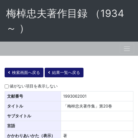
梅棹忠夫著作目録 （1934
～ ）
検索画面へ戻る
結果一覧へ戻る
値がない項目を表示しない
文献番号
1993062001
タイトル
「梅棹忠夫著作集」第20巻
サブタイトル
言語
かかわりあいかた（表示）
著