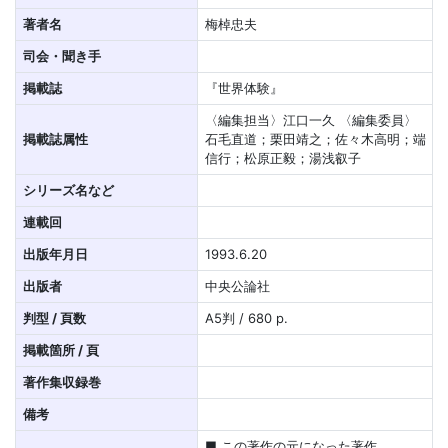
著者名
梅棹忠夫
司会・聞き手
掲載誌
『世界体験』
〈編集担当〉江口一久 〈編集委員〉
掲載誌属性
石毛直道；栗田靖之；佐々木高明；端
信行；松原正毅；湯浅叡子
シリーズ名など
連載回
出版年月日
1993.6.20
出版者
中央公論社
判型 / 頁数
A5判 / 680 p.
掲載箇所 / 頁
著作集収録巻
備考
■ この著作の元になった著作