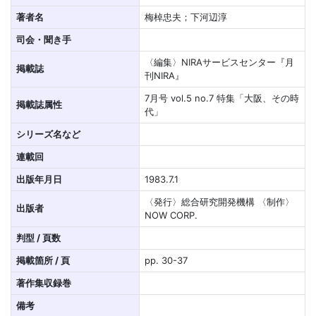
著者名
梅棹忠夫；下河辺淳
司会・聞き手
〈編集〉NIRAサービスセンター『月
掲載誌
刊NIRA』
7月号 vol.5 no.7 特集「大阪、その時
掲載誌属性
代」
シリーズ名など
連載回
出版年月日
1983.7.1
〈発行〉総合研究開発機構 〈制作〉
出版者
NOW CORP.
判型 / 頁数
掲載箇所 / 頁
pp. 30-37
著作集収録巻
備考