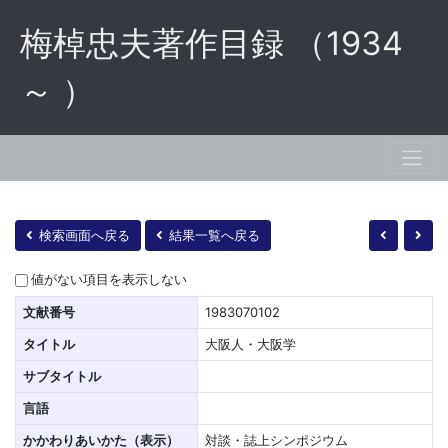
梅棹忠夫著作目録 （1934
～ ）
検索画面へ戻る
結果一覧へ戻る
値がない項目を表示しない
文献番号
1983070102
タイトル
大阪人・大阪学
サブタイトル
言語
かかわりあいかた（表示）
対談・誌上シンポジウム