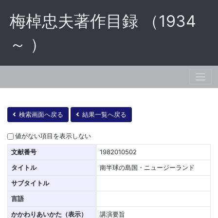
梅棹忠夫著作目録 （1934
～ ）
検索画面へ戻る
結果一覧へ戻る
値がない項目を表示しない
文献番号
1982010502
タイトル
南半球の島国・ニュージーランド
サブタイトル
言語
かかわりあいかた（表示）
講演要旨