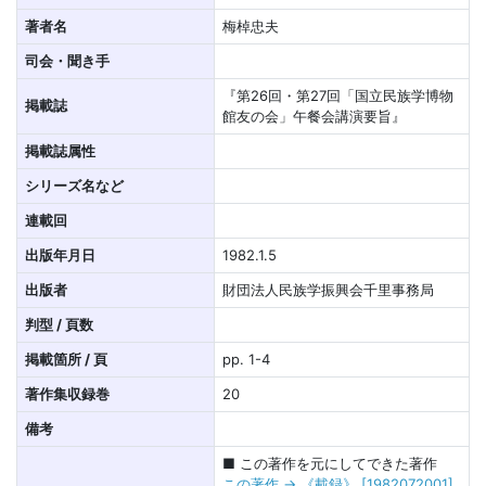
著者名
梅棹忠夫
司会・聞き手
『第26回・第27回「国立民族学博物
掲載誌
館友の会」午餐会講演要旨』
掲載誌属性
シリーズ名など
連載回
出版年月日
1982.1.5
出版者
財団法人民族学振興会千里事務局
判型 / 頁数
掲載箇所 / 頁
pp. 1-4
著作集収録巻
20
備考
■ この著作を元にしてできた著作
この著作 → 《載録》 [1982072001]