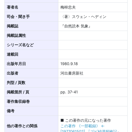
著者名
梅棹忠夫
司会・聞き手
〈著〉スウェン・ヘディン
掲載誌
『自然読本 気象』
掲載誌属性
シリーズ名など
連載回
出版年月日
1980.9.18
出版者
河出書房新社
判型 / 頁数
掲載箇所 / 頁
pp. 37-41
著作集収録巻
備考
■ この著作の元になった著作
他の著作との関係
この著作 《一部載録》 ←
[1977061502] 『ゴビ砂漠探検記』