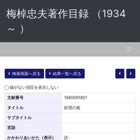
梅棹忠夫著作目録 （1934
～ ）
検索画面へ戻る
結果一覧へ戻る
値がない項目を表示しない
文献番号
1980091801
タイトル
砂漠の嵐
サブタイトル
言語
かかわりあいかた（表示）
訳