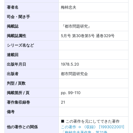
著者名
梅棹忠夫
司会・聞き手
掲載誌
『都市問題研究』
掲載誌属性
5月号 第30巻第5号 通巻329号
シリーズ名など
連載回
出版年月日
1978.5.20
出版者
都市問題研究会
判型 / 頁数
掲載箇所 / 頁
pp. 99-110
著作集収録巻
21
備考
■ この著作を元にしてできた著作
他の著作との関係
この著作 → 《収録》 [1993022001]
「梅棹忠夫著作集」第21巻