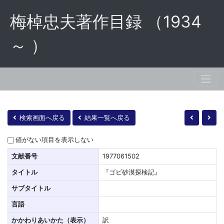
梅棹忠夫著作目録 （1934
～ ）
検索画面へ戻る
結果一覧へ戻る
値がない項目を表示しない
文献番号
1977061502
タイトル
『ゴビ砂漠探検記』
サブタイトル
言語
かかわりあいかた（表示）
訳