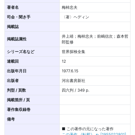
著者名
梅棹忠夫
司会・聞き手
〈著〉ヘディン
掲載誌
井上靖；梅棹忠夫；前嶋信次；森本哲
掲載誌属性
郎監修
シリーズ名など
世界探検全集
連載回
12
出版年月日
1977.6.15
出版者
河出書房新社
判型 / 頁数
四六判 / 349 p.
掲載箇所 / 頁
著作集収録巻
備考
■ この著作の元になった著作
この著作 《転載》 ← [1955022801]