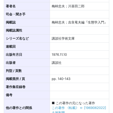
著者名
梅棹忠夫；川喜田二郎
司会・聞き手
掲載誌
梅棹忠夫；吉良竜夫編『生態学入門』
掲載誌属性
シリーズ名など
講談社学術文庫
連載回
出版年月日
1976.11.10
出版者
講談社
判型 / 頁数
掲載箇所 / 頁
pp. 140-143
著作集収録巻
備考
■ この著作の元になった著作
他の著作との関係
この著作 《転載》 ← [1969062022]
土地利用