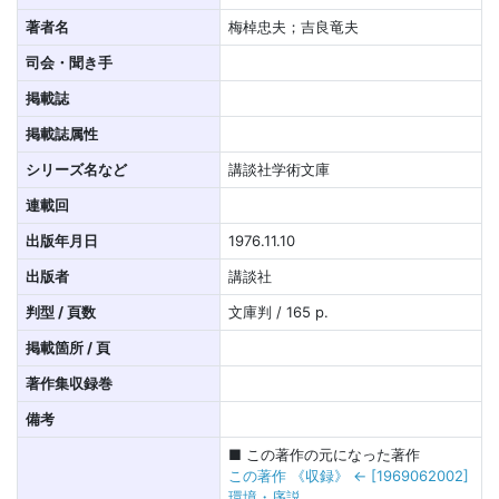
著者名
梅棹忠夫；吉良竜夫
司会・聞き手
掲載誌
掲載誌属性
シリーズ名など
講談社学術文庫
連載回
出版年月日
1976.11.10
出版者
講談社
判型 / 頁数
文庫判 / 165 p.
掲載箇所 / 頁
著作集収録巻
備考
■ この著作の元になった著作
この著作 《収録》 ← [1969062002]
環境・序説