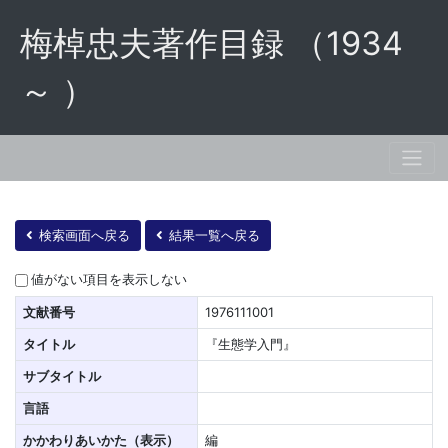
梅棹忠夫著作目録 （1934
～ ）
検索画面へ戻る
結果一覧へ戻る
値がない項目を表示しない
文献番号
1976111001
タイトル
『生態学入門』
サブタイトル
言語
かかわりあいかた（表示）
編