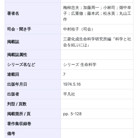
梅棹忠夫；加藤周一；小林司；畑中幸
著者名
子；広重徹；藤本武；松永英；丸山工
作
司会・聞き手
中村桂子（司会）
三菱化成生命科学研究所編『科学と社
掲載誌
会を結ぶには』
掲載誌属性
シリーズ名など
シリーズ 生命科学
連載回
7
出版年月日
1974.5.16
出版者
平凡社
判型 / 頁数
掲載箇所 / 頁
pp. 5-128
著作集収録巻
備考