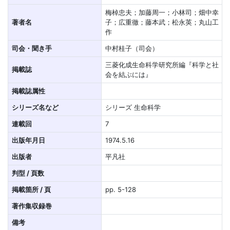
梅棹忠夫；加藤周一；小林司；畑中幸
著者名
子；広重徹；藤本武；松永英；丸山工
作
司会・聞き手
中村桂子（司会）
三菱化成生命科学研究所編『科学と社
掲載誌
会を結ぶには』
掲載誌属性
シリーズ名など
シリーズ 生命科学
連載回
7
出版年月日
1974.5.16
出版者
平凡社
判型 / 頁数
掲載箇所 / 頁
pp. 5-128
著作集収録巻
備考