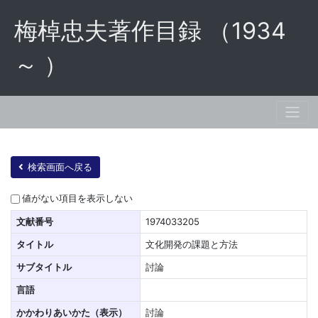
梅棹忠夫著作目録 （1934
～ ）
検索画面へ戻る
値がない項目を表示しない
文献番号
1974033205
タイトル
文化開発の課題と方法
サブタイトル
討論
言語
かかわりあいかた（表示）
討論