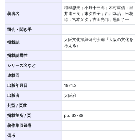
梅棹忠夫；小野十三郎；木村重信；里
著者名
井達三良；末次摂子；西川幸治；米花
稔；宮本又次；吉田光邦；黒田了一
司会・聞き手
大阪文化振興研究会編『大阪の文化を
掲載誌
考える』
掲載誌属性
シリーズ名など
連載回
出版年月日
1974.3
出版者
大阪府
判型 / 頁数
掲載箇所 / 頁
pp. 62-88
著作集収録巻
備考