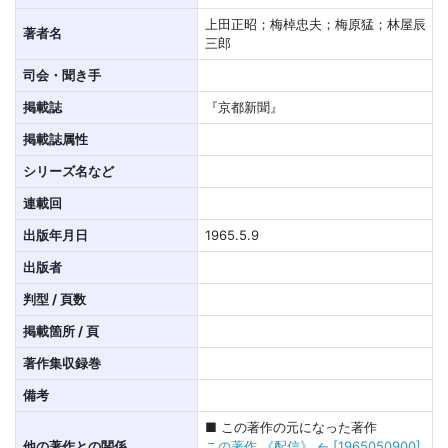
上田正昭；梅棹忠夫；梅原猛；林屋辰
著者名
三郎
司会・聞き手
掲載誌
『京都新聞』
掲載誌属性
シリーズ名など
連載回
出版年月日
1965.5.9
出版者
判型 / 頁数
掲載箇所 / 頁
著作集収録巻
備考
■ この著作の元になった著作
他の著作との関係
この著作 《配信》 ← [1965050900]