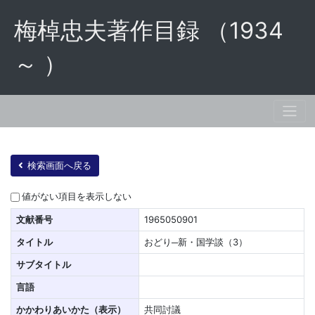
梅棹忠夫著作目録 （1934
～ ）
検索画面へ戻る
値がない項目を表示しない
文献番号
1965050901
タイトル
おどり─新・国学談（3）
サブタイトル
言語
かかわりあいかた（表示）
共同討議