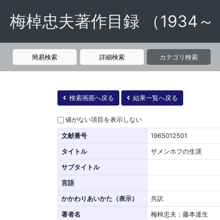
梅棹忠夫著作目録 （1934～
簡易検索
詳細検索
カテゴリ検索
検索画面へ戻る
結果一覧へ戻る
値がない項目を表示しない
文献番号
1965012501
タイトル
ザメンホフの生涯
サブタイトル
言語
かかわりあいかた（表示）
共訳
著者名
梅棹忠夫；藤本達生