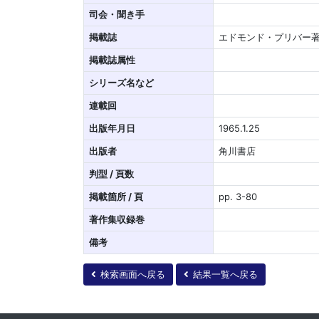
司会・聞き手
掲載誌
エドモンド・プリバー著
掲載誌属性
シリーズ名など
連載回
出版年月日
1965.1.25
出版者
角川書店
判型 / 頁数
掲載箇所 / 頁
pp. 3-80
著作集収録巻
備考
検索画面へ戻る
結果一覧へ戻る