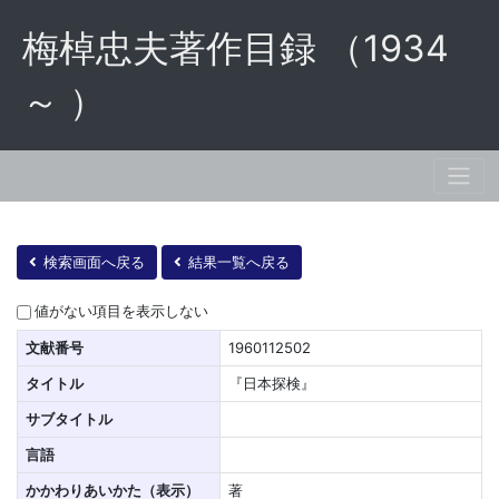
梅棹忠夫著作目録 （1934
～ ）
検索画面へ戻る
結果一覧へ戻る
値がない項目を表示しない
文献番号
1960112502
タイトル
『日本探検』
サブタイトル
言語
かかわりあいかた（表示）
著