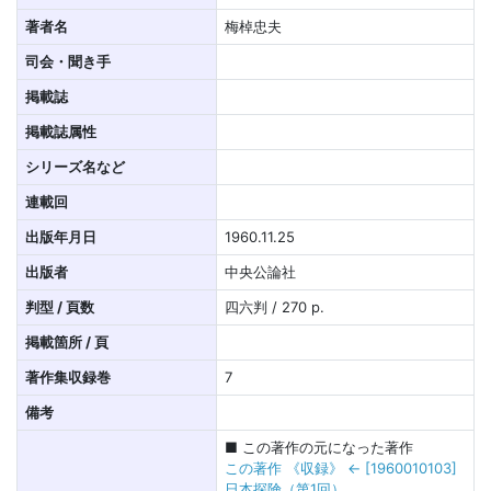
著者名
梅棹忠夫
司会・聞き手
掲載誌
掲載誌属性
シリーズ名など
連載回
出版年月日
1960.11.25
出版者
中央公論社
判型 / 頁数
四六判 / 270 p.
掲載箇所 / 頁
著作集収録巻
7
備考
■ この著作の元になった著作
この著作 《収録》 ← [1960010103]
日本探険（第1回）