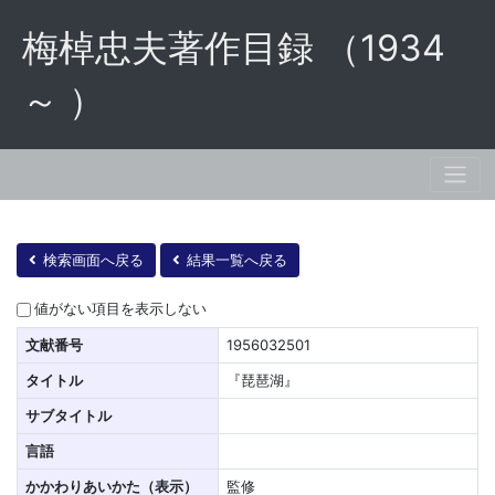
梅棹忠夫著作目録 （1934
～ ）
検索画面へ戻る
結果一覧へ戻る
値がない項目を表示しない
文献番号
1956032501
タイトル
『琵琶湖』
サブタイトル
言語
かかわりあいかた（表示）
監修