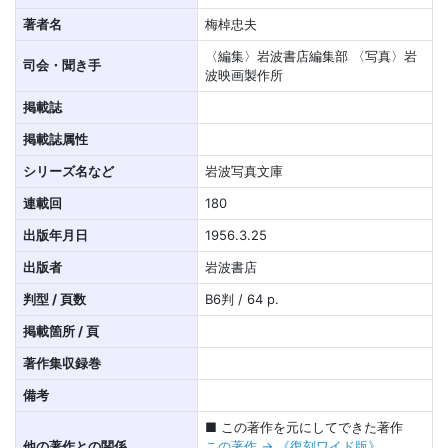
著者名
梅棹忠夫
〈編集〉岩波書店編集部 〈写真〉岩
司会・聞き手
波映画製作所
掲載誌
掲載誌属性
シリーズ名など
岩波写真文庫
連載回
180
出版年月日
1956.3.25
出版者
岩波書店
判型 / 頁数
B6判 / 64 p.
掲載箇所 / 頁
著作集収録巻
備考
■ この著作を元にしてできた著作
他の著作との関係
この著作 → 《復刻ワイド版》