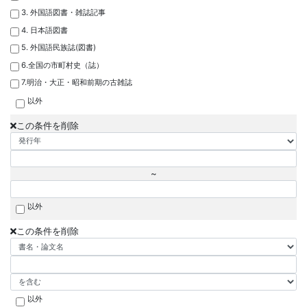
3. 外国語図書・雑誌記事
4. 日本語図書
5. 外国語民族誌(図書)
6.全国の市町村史（誌）
7.明治・大正・昭和前期の古雑誌
以外
この条件を削除
~
以外
この条件を削除
以外