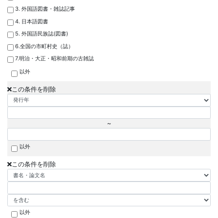
3. 外国語図書・雑誌記事
4. 日本語図書
5. 外国語民族誌(図書)
6.全国の市町村史（誌）
7.明治・大正・昭和前期の古雑誌
以外
この条件を削除
~
以外
この条件を削除
以外