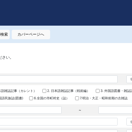
で検索
カバーページへ
ださい。
日本語雑誌記事（カレント）
2. 日本語雑誌記事（戦前編）
3. 外国語図書・雑誌
外国語民族誌(図書)
6.全国の市町村史（誌）
7.明治・大正・昭和前期の古雑誌
~