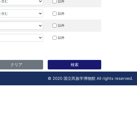
以外
以外
以外
以外
クリア
検索
© 2020 国立民族学博物館 All rights reserved.