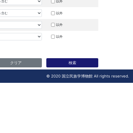
以外
以外
以外
以外
クリア
検索
© 2020 国立民族学博物館 All rights reserved.