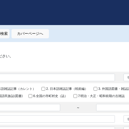
で検索
カバーページへ
ださい。
日本語雑誌記事（カレント）
2. 日本語雑誌記事（戦前編）
3. 外国語図書・雑誌
外国語民族誌(図書)
6.全国の市町村史（誌）
7.明治・大正・昭和前期の古雑誌
~