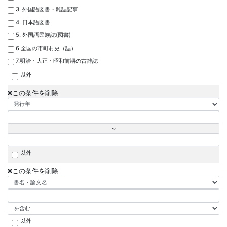
3. 外国語図書・雑誌記事
4. 日本語図書
5. 外国語民族誌(図書)
6.全国の市町村史（誌）
7.明治・大正・昭和前期の古雑誌
以外
この条件を削除
~
以外
この条件を削除
以外