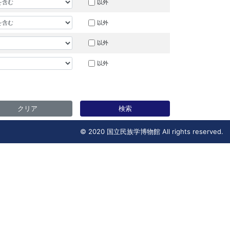
以外
以外
以外
以外
クリア
検索
© 2020 国立民族学博物館 All rights reserved.