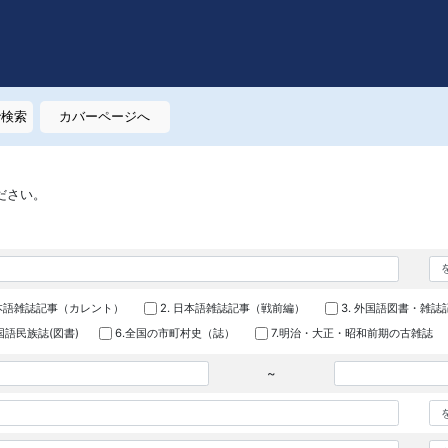
で検索
カバーページへ
ださい。
日本語雑誌記事（カレント）
2. 日本語雑誌記事（戦前編）
3. 外国語図書・雑誌
外国語民族誌(図書)
6.全国の市町村史（誌）
7.明治・大正・昭和前期の古雑誌
~