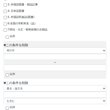
3. 外国語図書・雑誌記事
4. 日本語図書
5. 外国語民族誌(図書)
6.全国の市町村史（誌）
7.明治・大正・昭和前期の古雑誌
以外
この条件を削除
~
以外
この条件を削除
以外