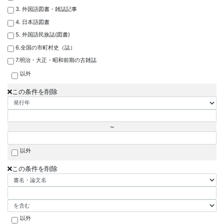
3. 外国語図書・雑誌記事
4. 日本語図書
5. 外国語民族誌(図書)
6.全国の市町村史（誌）
7.明治・大正・昭和前期の古雑誌
以外
この条件を削除
~
以外
この条件を削除
以外