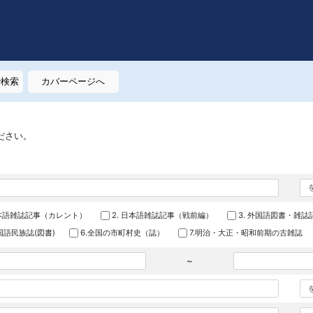
で検索
カバーページへ
ださい。
日本語雑誌記事（カレント）
2. 日本語雑誌記事（戦前編）
3. 外国語図書・雑誌
外国語民族誌(図書)
6.全国の市町村史（誌）
7.明治・大正・昭和前期の古雑誌
~