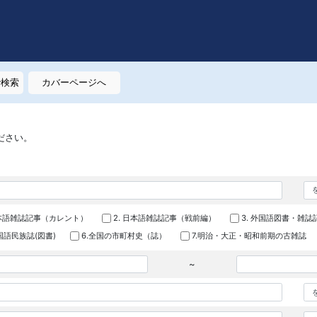
で検索
カバーページへ
ださい。
日本語雑誌記事（カレント）
2. 日本語雑誌記事（戦前編）
3. 外国語図書・雑誌
外国語民族誌(図書)
6.全国の市町村史（誌）
7.明治・大正・昭和前期の古雑誌
~