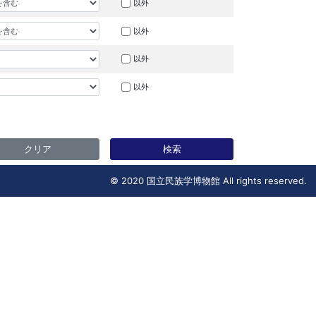
以外
以外
以外
以外
クリア
検索
© 2020 国立民族学博物館 All rights reserved.