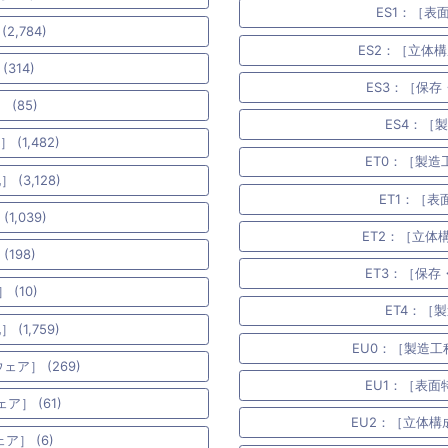
ES1：［表
,784)
ES2：［立体構
314)
ES3：［保存
(85)
ES4：［
1,482)
ET0：［製造
3,128)
ET1：［表
,039)
ET2：［立体
198)
ET3：［保存
(10)
ET4：［
1,759)
EU0：［製造工
ア］ (269)
EU1：［表面
］ (61)
EU2：［立体構
］ (6)