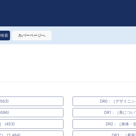
で検索
カバーページへ
563)
DR0：［デザイニン
696)
DR1：［美につい
(453)
DR2：［身体・生
(2,484)
DR3：［着装