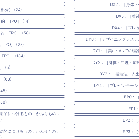
DX2：［身体・
分］ (24)
DX3：［着
TPO］ (14)
DX4：［プレ
TPO］ (58)
DY0：［デザイニングシステ
PO］ (27)
DY1：［美についての理
O］ (184)
DY2：［身体・生理・環境
 (5)
DY3：［着装法・衣生
(63)
DY4：［プレゼンテーシ
45)
EP0：
88)
EP1
補助的につけるもの，かぶりもの，
)
EP2：［
補助的につけるもの，かぶりもの，
EP3：［
)