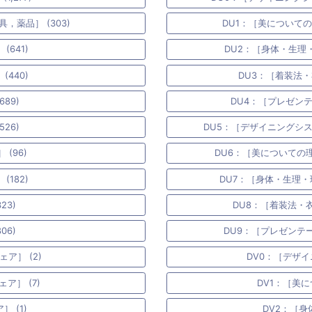
，薬品］ (303)
DU1：［美についての
641)
DU2：［身体・生理・
440)
DU3：［着装法・
89)
DU4：［プレゼンテ
26)
DU5：［デザイニングシステ
(96)
DU6：［美についての理
182)
DU7：［身体・生理・
23)
DU8：［着装法・衣
06)
DU9：［プレゼンテー
ア］ (2)
DV0：［デザイ
ア］ (7)
DV1：［美に
 (1)
DV2：［身