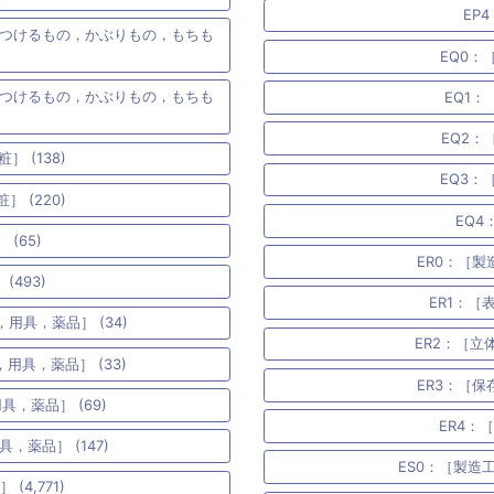
EP
につけるもの，かぶりもの，もちも
EQ0：
につけるもの，かぶりもの，もちも
EQ1：
EQ2：
 (138)
EQ3：
 (220)
EQ4
(65)
ER0：［製
(493)
ER1：［
用具，薬品］ (34)
ER2：［立
用具，薬品］ (33)
ER3：［保
，薬品］ (69)
ER4：
薬品］ (147)
ES0：［製造
4,771)