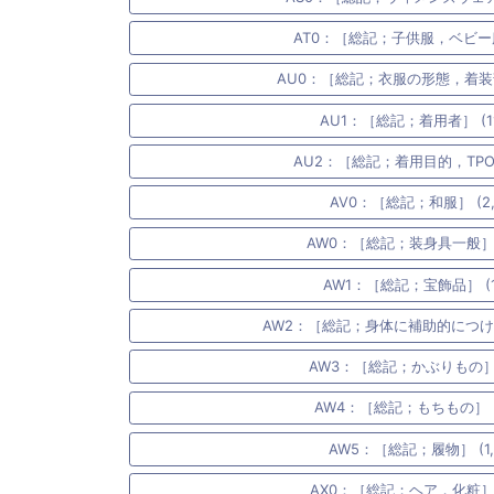
AT0：［総記；子供服，ベビー服］
AU0：［総記；衣服の形態，着装部分
AU1：［総記；着用者］ (11,
AU2：［総記；着用目的，TPO］ 
AV0：［総記；和服］ (2,7
AW0：［総記；装身具一般］ (1
AW1：［総記；宝飾品］ (1,
AW2：［総記；身体に補助的につけるも
AW3：［総記；かぶりもの］ (1
AW4：［総記；もちもの］ (1
AW5：［総記；履物］ (1,
AX0：［総記；ヘア，化粧］ (1