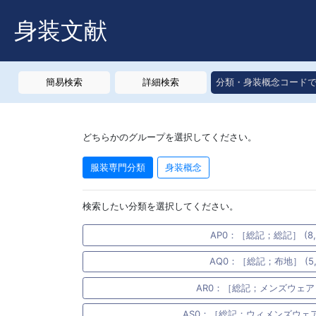
身装文献
簡易検索
詳細検索
分類・身装概念コード
どちらかのグループを選択してください。
服装専門分類
身装概念
検索したい分類を選択してください。
AP0：［総記；総記］ (8,
AQ0：［総記；布地］ (5,
AR0：［総記；メンズウェア］ 
AS0：［総記；ウィメンズウェア］ 