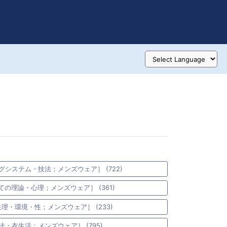
グシステム・技法；メンズウェア］ (722)
ての理論・心理；メンズウェア］ (361)
理・環境・性；メンズウェア］ (233)
法・衣生活；メンズウェア］ (795)