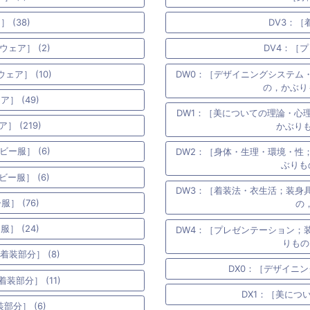
 (38)
DV3：［
ェア］ (2)
DV4：［プ
ア］ (10)
DW0：［デザイニングシステム
の，かぶりも
］ (49)
DW1：［美についての理論・心
 (219)
かぶりも
ー服］ (6)
DW2：［身体・生理・環境・性
ぶりも
ー服］ (6)
DW3：［着装法・衣生活；装身
］ (76)
の，
］ (24)
DW4：［プレゼンテーション；
りもの
装部分］ (8)
DX0：［デザイニン
部分］ (11)
DX1：［美につ
部分］ (6)