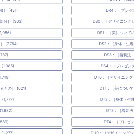
 (431)
DR4：［プレゼ
］ (303)
DS0：［デザイニングシ
086)
DS1：［美についての
(7,764)
DS2：［身体・生理
87)
DS3：［着装法・
,985)
DS4：［プレゼンテ
749)
DT0：［デザイニング
の］ (621)
DT1：［美について
,777)
DT2：［身体・生理
,982)
DT3：［着装法
589)
DT4：［プレゼン
,277)
DU0：［デザイニングシ